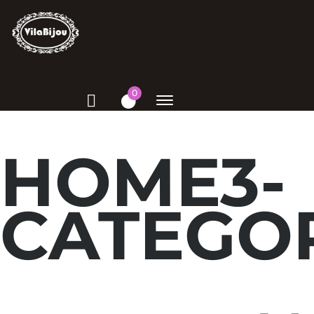
0
HOME3-
CATEGO