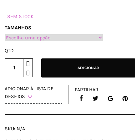
PREÇO
PREÇO
ORIGINAL
ATUAL
SEM STOCK
ERA:
É:
TAMANHOS
38€.
26,60€.
QTD
ADICIONAR
ADICIONAR À LISTA DE
PARTILHAR
DESEJOS
SKU:
N/A