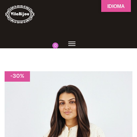
IDIOMA
0
-
30
%