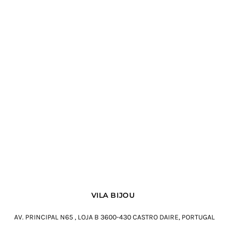
-
30
%
PRETO
VESTIDO
Vestido Rosarinho
O PREÇO
O
22,40
€
32
€
ORIGINAL
PREÇO
ERA: 32€.
ATUAL
É:
22,40€.
VILA BIJOU
AV. PRINCIPAL N65 , LOJA B 3600-430 CASTRO DAIRE, PORTUGAL