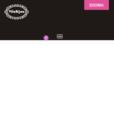
IDIOMA
0
-
33
%