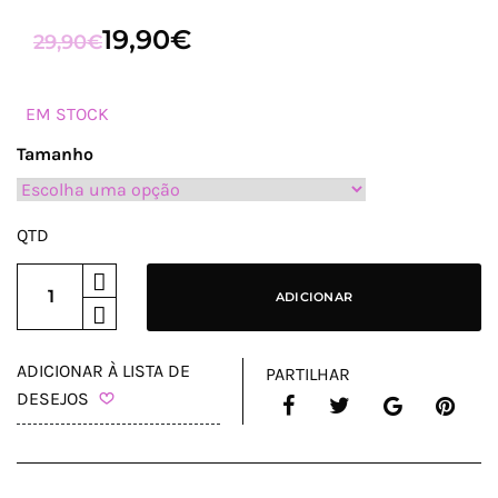
19,90
€
O
O
29,90
€
PREÇO
PREÇO
ORIGINAL
ATUAL
EM STOCK
ERA:
É:
Tamanho
29,90€.
19,90€.
QTD
ADICIONAR
ADICIONAR À LISTA DE
PARTILHAR
DESEJOS