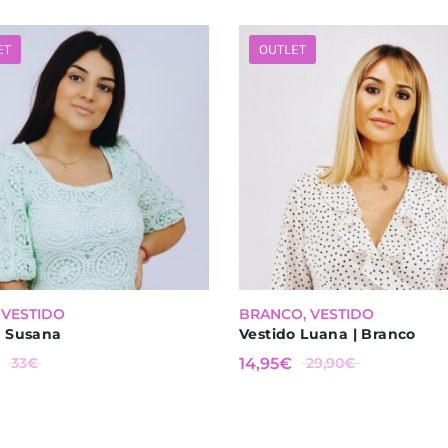
ET
OUTLET
%
-
50
%
,
VESTIDO
BRANCO
,
VESTIDO
o Susana
Vestido Luana | Branco
ÇO
O PREÇO
O
33
€
14,95
€
29,90
€
NAL
ORIGINAL
PREÇO
3€.
ERA:
ATUAL
29,90€.
É: