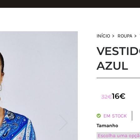
INÍCIO
ROUPA
VESTID
AZUL
16
€
O
O
32
€
PREÇO
PREÇO
ORIGINAL
ATUAL
EM STOCK
ERA:
É:
Tamanho
32€.
16€.