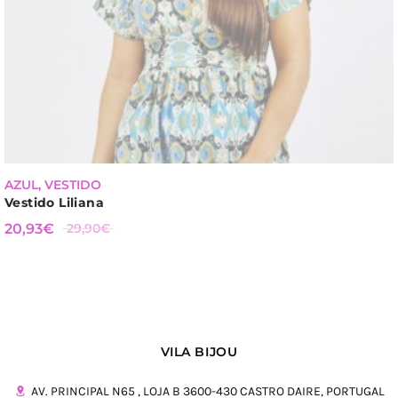
-
30
%
AZUL
,
VESTIDO
Vestido Liliana
O PREÇO
O
20,93
€
29,90
€
ORIGINAL
PREÇO
ERA:
ATUAL
29,90€.
É:
20,93€.
VILA BIJOU
AV. PRINCIPAL N65 , LOJA B 3600-430 CASTRO DAIRE, PORTUGAL