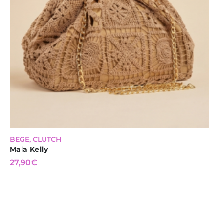
BEGE
,
CLUTCH
Mala Kelly
27,90
€