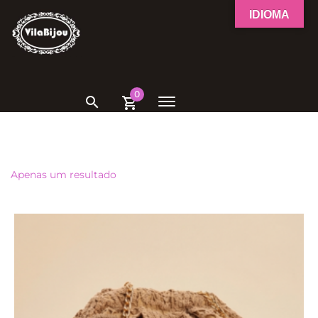
IDIOMA
0
Apenas um resultado