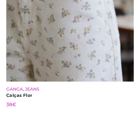
GANGA
,
JEANS
Calças Flor
38
€