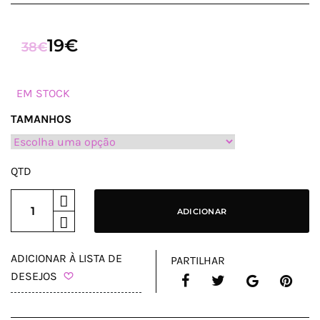
19
€
O
O
38
€
PREÇO
PREÇO
ORIGINAL
ATUAL
EM STOCK
ERA:
É:
TAMANHOS
38€.
19€.
QTD
ADICIONAR
ADICIONAR À LISTA DE
PARTILHAR
DESEJOS