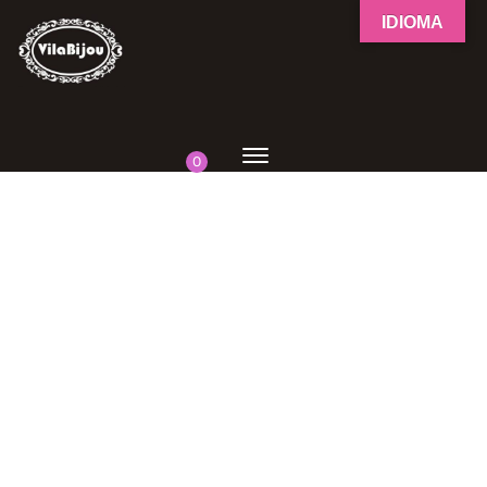
IDIOMA
0
-
50
%