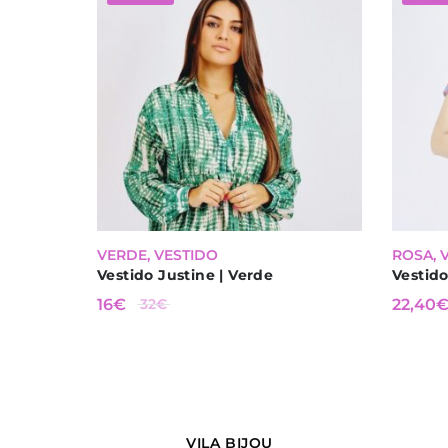
-
50
%
-
30
VERDE
,
VESTIDO
ROSA
,
Vestido Justine | Verde
Vestido
O PREÇO
O
O PRE
O
16
€
32
€
22,40
ORIGINAL
PREÇO
ORIGI
PREÇO
ERA: 32€.
ATUAL
ERA: 3
ATUAL
É: 16€.
É:
22,40€
VILA BIJOU