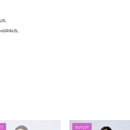
US;
0ºGRAUS;
ET
OUTLET