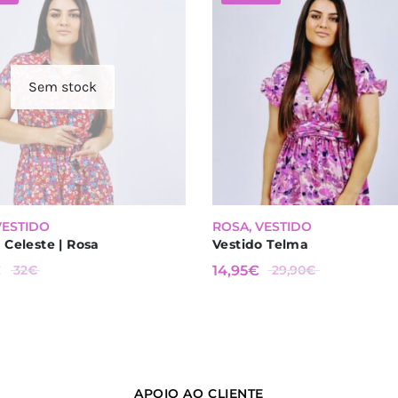
Sem stock
%
-
50
%
VESTIDO
ROSA
,
VESTIDO
 Celeste | Rosa
Vestido Telma
ÇO
O PREÇO
O
€
32
€
14,95
€
29,90
€
NAL
ORIGINAL
PREÇO
2€.
ERA:
ATUAL
29,90€.
É:
.
14,95€.
APOIO AO CLIENTE